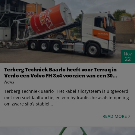
Nov
22
Terberg Techniek Baarlo heeft voor Terraq in
Venlo een Volvo FH 8x4 voorzien van een 30
tonskabel silosysteem van VDL Container Systems
News
bv
Terberg Techniek Baarlo Het kabel silosysteem is uitgevoerd
met een sneldaalfunctie, en een hydraulische asafstempeling
om zware silo’s stabiel...
READ MORE