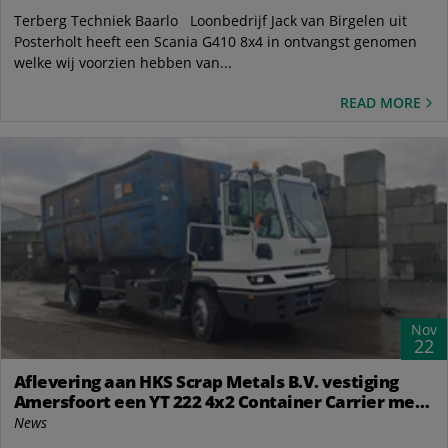
Terberg Techniek Baarlo Loonbedrijf Jack van Birgelen uit
Posterholt heeft een Scania G410 8x4 in ontvangst genomen
welke wij voorzien hebben van...
READ MORE
Nov
22
Aflevering aan HKS Scrap Metals B.V. vestiging
Amersfoort een YT 222 4x2 Container Carrier met
een 30 tons VDL haakarmsysteem
News