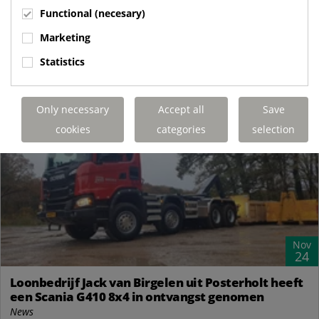
News
Functional (necesary)
Terberg Techniek Baarlo Gereed voor aflevering voor Theo
Marketing
Steil GmbH in Trier, de eerste van twee stuks Terberg YT 182
4x2 Container Carriers voorzien...
Statistics
READ MORE
Only necessary
Accept all
Save
cookies
categories
selection
Nov
24
Loonbedrijf Jack van Birgelen uit Posterholt heeft
een Scania G410 8x4 in ontvangst genomen
News