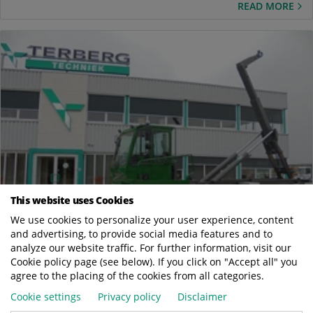
READ MORE
This website uses Cookies
We use cookies to personalize your user experience, content
and advertising, to provide social media features and to
analyze our website traffic. For further information, visit our
Dec
13
Cookie policy page (see below). If you click on "Accept all" you
agree to the placing of the cookies from all categories.
Gereed voor aflevering voor Theo Steil GmbH in
Cookie settings
Privacy policy
Disclaimer
Trier