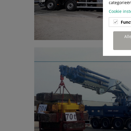
categorieë
Cookie inst
Func
All