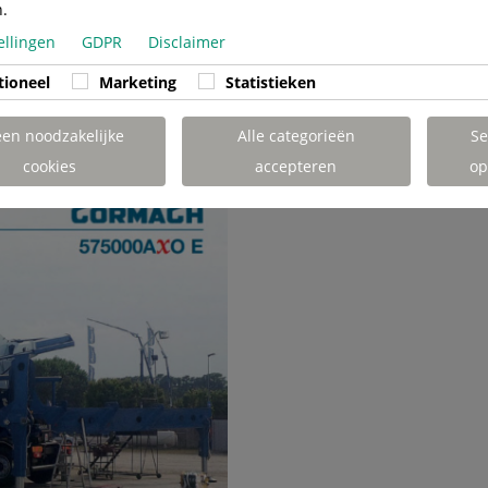
n.
ellingen
GDPR
Disclaimer
tioneel
Marketing
Statistieken
een noodzakelijke
Alle categorieën
Se
cookies
accepteren
op