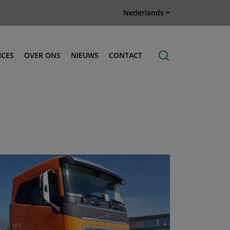
Nederlands
ICES
OVER ONS
NIEUWS
CONTACT
odificatie
Vacatures
uw
nersystemen
herstel
lken
adkranen