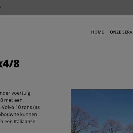
s
HOME
ONZE SERV
Truck m
x4/8
X-Track
Mijnbo
Contai
Schade 
onder voertuig
Stootba
/8 met een
 Volvo 10 tons (as
Autola
opbouw te kunnen
n een Italiaanse