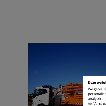
Deze websi
We gebruik
personalis
analyseren.
op "Alles a