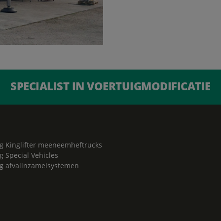
SPECIALIST IN VOERTUIGMODIFICATIE
g Kinglifter meeneemheftrucks
g Special Vehicles
g afvalinzamelsystemen