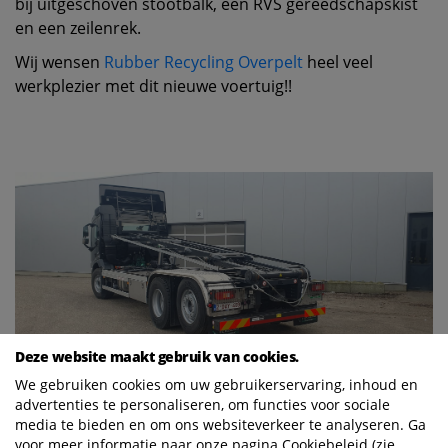
bij uitgeschoven stootbalk, een RVS gereedschapskist
en een zeilenrek.
Wij wensen
Rubber Recycling Overpelt
heel veel
werkplezier met dit nieuwe voertuig!!
Deze website maakt gebruik van cookies.
We gebruiken cookies om uw gebruikerservaring, inhoud en
advertenties te personaliseren, om functies voor sociale
media te bieden en om ons websiteverkeer te analyseren. Ga
voor meer informatie naar onze pagina Cookiebeleid (zie